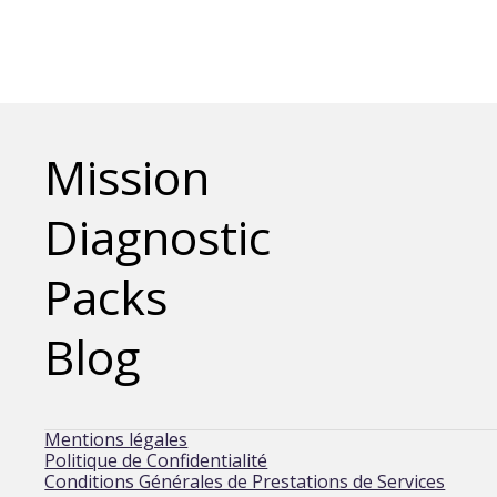
importants se dessine
une nouvelle ère de
transparence
obligatoire. Pour les
associations et
fondations d’intérêt
général, le défi consiste
Mission
à s’armer
technologiquement pour
Diagnostic
transformer cette
contrainte en un atout
de confiance.
Packs
Blog
Mentions légales
Politique de Confidentialité
Conditions Générales de Prestations de Services