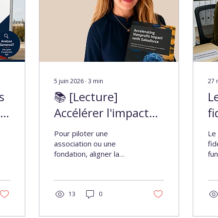
5 juin 2026
∙
3
min
27 
s
📚 [Lecture]
L
Accélérer l'impact
fi
des associations et
fu
Pour piloter une
Le
fondations avec
é
association ou une
fid
fondation, aligner la
fun
Salesforce par
S
vision stratégique avec
éco
Melissa Hill Dees
les outils numériques
Fid
est un défi permanent. Si
coû
l'écosystème Salesforce
13
0
que
est reconnu pour sa
no
puissance, son
ind