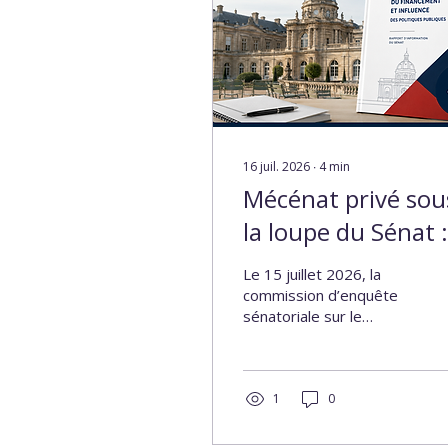
16 juil. 2026
∙
4
min
Mécénat privé sou
la loupe du Sénat :
Vers la fin de
Le 15 juillet 2026, la
l’opacité ?
commission d’enquête
sénatoriale sur le
financement des
politiques publiques par
des organismes privés a
publié un rapport choc.
1
0
Derrière le constat de
manquements