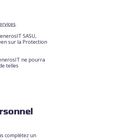
ervices
.
 GenerosIT SASU,
en sur la Protection
GenerosIT ne pourra
e telles
ersonnel
us complétez un