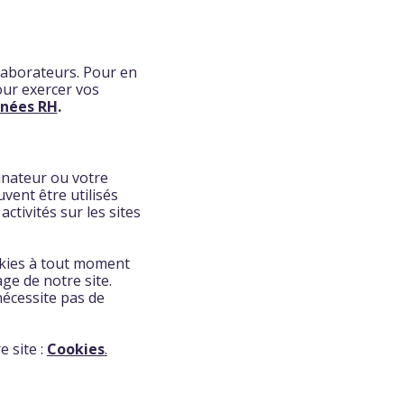
laborateurs. Pour en
our exercer vos
nnées RH
.
dinateur ou votre
vent être utilisés
ctivités sur les sites
okies à tout moment
ge de notre site.
nécessite pas de
 site :
Cookies
.