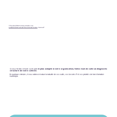
* Pour plus d'informations, consultez nos
Conditions Générales de Prestations de Services
– GenerosIT
Si vous hésitez encore sur le pack
le plus adapté à votre organisation,
faites tout de suite un diagnostic
structuré de votre collecte.
En quelques minutes, il vous aidera à évaluer la maturité de vos outils, vos besoins IT et vos priorités de transformation
numérique.