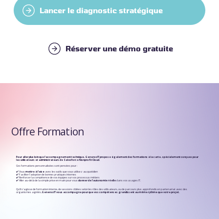
Lancer le diagnostic stratégique
Réserver une démo gratuite
Offre Formation
Pour aller plus loin que l’accompagnement technique, GenerosIT propose également des formations à la carte, spécialement conçues pour
les utilisateurs et administrateurs de Salesforce Nonprofit Cloud.
Ces formations personnalisées sont pensées pour :
✔️ Vous
mettre à l’aise
avec les outils que vous utilisez au quotidien
✔️ Faciliter l’adoption de
bonnes pratiques
internes
✔️ Renforcer la compétence de vos équipes sur vos processus métiers
✔️ Aller au-delà de la simple prise en main pour vous
donner de l’autonomie réelle
dans vos usages IT.
Qu’il s’agisse de formation interne, de sessions ciblées selon les rôles des utilisateurs, ou de parcours plus approfondis en partenariat avec des
organismes agréés,
GenerosIT vous accompagne pour que vos compétences grandissent au même rythme que votre projet.