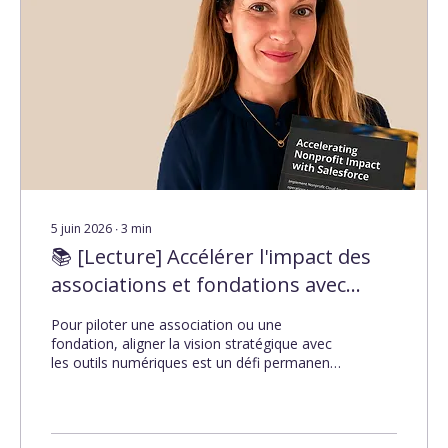
5 juin 2026
∙
3
min
📚 [Lecture] Accélérer l'impact des
associations et fondations avec
Salesforce par Melissa Hill Dees
Pour piloter une association ou une
fondation, aligner la vision stratégique avec
les outils numériques est un défi permanent.
Si l'écosystème Salesforce est reconnu pour
sa puissance, son déploiement demande
une méthodologie rigoureuse pour
transformer la technologie en un véritable