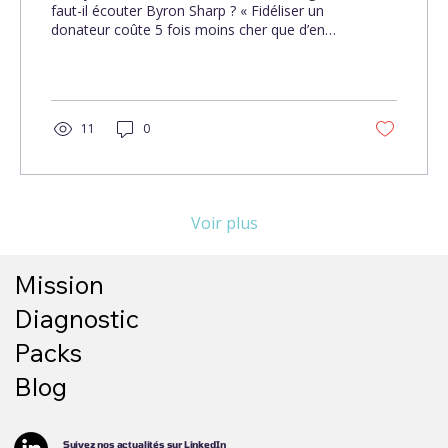
faut-il écouter Byron Sharp ? « Fidéliser un
donateur coûte 5 fois moins cher que d’en
acquérir un nouveau. » Ce dogme
indiscutable est-il faux ? Dans How Brands
Grow, Byron Sharp démontre que la
croissance repose d'abord sur l'acquisition
continue. Face à l'érosion naturelle des
11
0
bases de données, s'arrêter de recruter,
c'est s'éteindre. Alors, faut-il tout miser sur la
conquête ou la rétention ? Laissez votre
CRM trancher grâce à la donnée.
Voir plus
Mission
Diagnostic
Packs
Blog
Suivez nos actualités sur LinkedIn