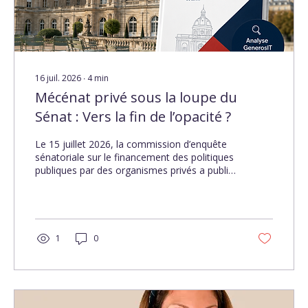
16 juil. 2026
∙
4
min
Mécénat privé sous la loupe du
Sénat : Vers la fin de l’opacité ?
Le 15 juillet 2026, la commission d’enquête
sénatoriale sur le financement des politiques
publiques par des organismes privés a publié
un rapport choc. Derrière le constat de
manquements importants se dessine une
nouvelle ère de transparence obligatoire.
Pour les associations et fondations d’intérêt
général, le défi consiste à s’armer
1
0
technologiquement pour transformer cette
contrainte en un atout de confiance.