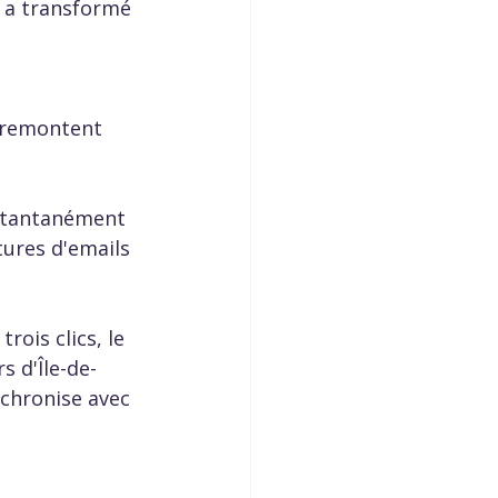
e a transformé 
) remontent 
nstantanément 
tures d'emails 
ois clics, le 
s d'Île-de-
nchronise avec 