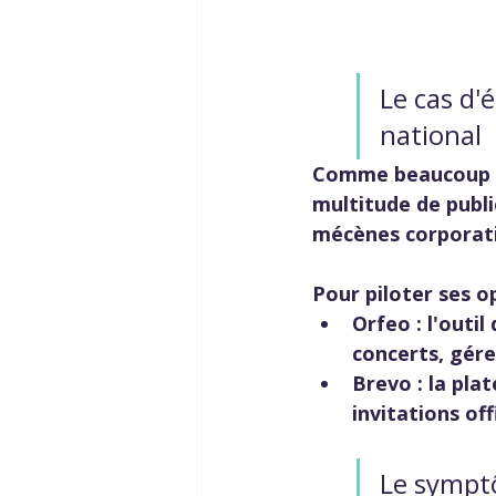
Le cas d'
national
Comme beaucoup de
multitude de publi
mécènes corporatifs
Pour piloter ses op
Orfeo : l'outil
concerts, gére
Brevo : la pla
invitations offi
Le sympt