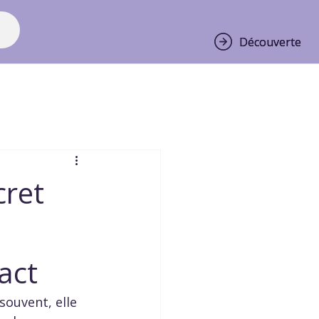
Découverte
Découverte
cret
act
souvent, elle 