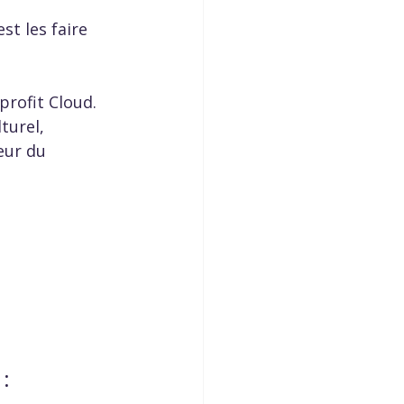
st les faire 
profit Cloud.
turel, 
œur du 
: