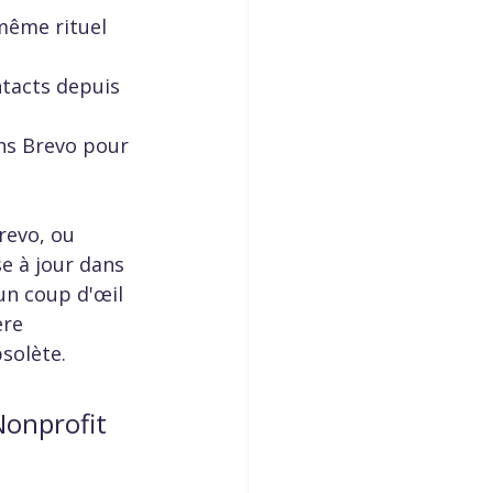
même rituel 
ntacts depuis 
ns Brevo pour 
revo, ou 
e à jour dans 
un coup d'œil 
ère 
solète.  
Nonprofit 