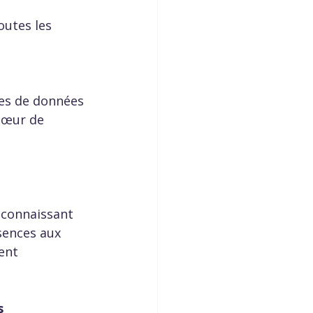
outes les 
nes de données 
 cœur de 
connaissant 
sences aux 
ent 
s