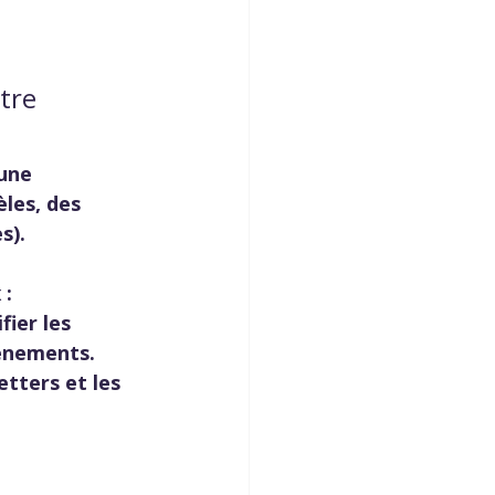
tre 
une 
les, des 
s).
 :
fier les 
vénements.
tters et les 