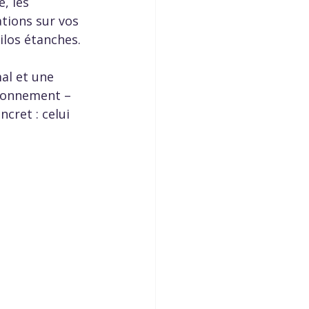
, les 
ations sur vos 
ilos étanches. 
al et une 
isonnement – 
cret : celui 