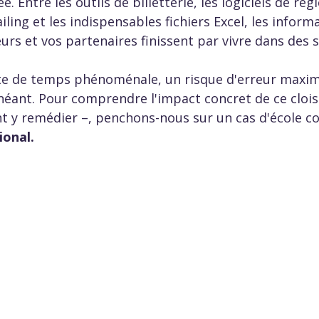
. Entre les outils de billetterie, les logiciels de régie
ling et les indispensables fichiers Excel, les inform
urs et vos partenaires finissent par vivre dans des s
te de temps phénoménale, un risque d'erreur maxim
à néant. Pour comprendre l'impact concret de ce clo
 y remédier –, penchons-nous sur un cas d'école con
ional.