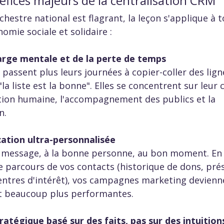
éfices majeurs de la centralisation CRM
chestre national est flagrant, la leçon s'applique à t
omie sociale et solidaire :  
harge mentale et de la perte de temps
 passent plus leurs journées à copier-coller des lig
 "la liste est la bonne". Elles se concentrent sur leur
lation humaine, l'accompagnement des publics et la 
.  
tion ultra-personnalisée
 message, à la bonne personne, au bon moment. En 
e parcours de vos contacts (historique de dons, pré
ntres d'intérêt), vos campagnes marketing devienn
et beaucoup plus performantes.  
ratégique basé sur des faits, pas sur des intuition